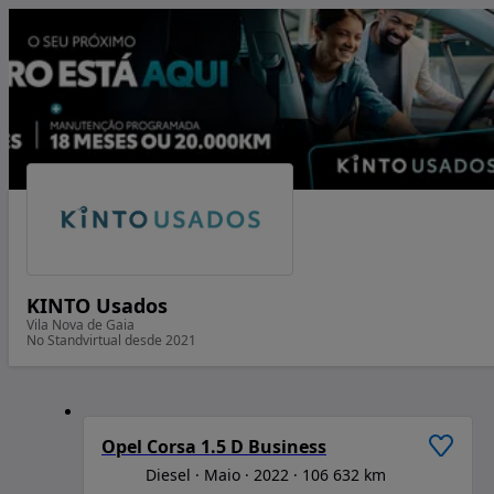
KINTO Usados
Vila Nova de Gaia
No Standvirtual desde 2021
1
/
6
Opel Corsa 1.5 D Business
Diesel
Maio
2022
106 632 km