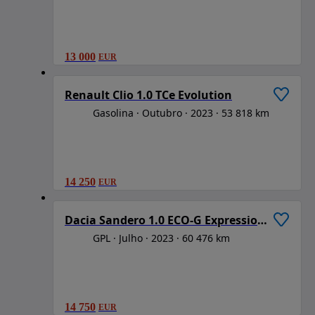
13 000
EUR
1
/
6
Renault Clio 1.0 TCe Evolution
Gasolina
Outubro
2023
53 818 km
14 250
EUR
1
/
6
Dacia Sandero 1.0 ECO-G Expression Bi-Fuel
GPL
Julho
2023
60 476 km
14 750
EUR
1
/
6